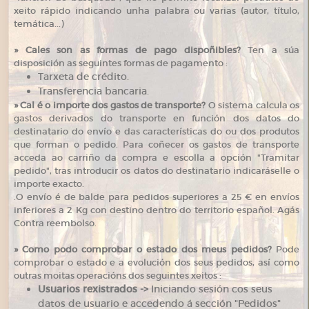
xeito rápido indicando unha palabra ou varias (autor, título,
temática...)
»
Cales son as formas de pago dispoñibles?
Ten a súa
disposición as seguintes formas de pagamento :
Tarxeta de crédito.
Transferencia bancaria.
»
Cal é o importe dos gastos de transporte?
O sistema calcula os
gastos derivados do transporte en función dos datos do
destinatario do envío e das características do ou dos produtos
que forman o pedido. Para coñecer os gastos de transporte
acceda ao carriño da compra e escolla a opción "Tramitar
pedido", tras introducir os datos do destinatario indicaráselle o
importe exacto.
.O envío é de balde para pedidos superiores a 25 € en envíos
inferiores a 2 Kg con destino dentro do territorio español. Agás
Contra reembolso.
»
Como podo comprobar o estado dos meus pedidos?
Pode
comprobar o estado e a evolución dos seus pedidos, así como
outras moitas operacións dos seguintes xeitos :
Usuarios rexistrados ->
Iniciando sesión cos seus
datos de usuario e accedendo á sección "Pedidos"