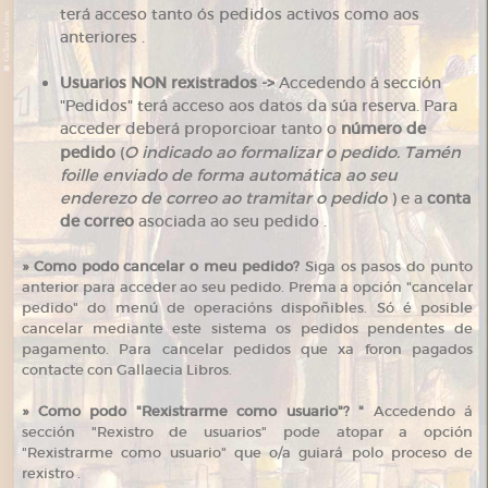
terá acceso tanto ós pedidos activos como aos
anteriores .
Usuarios NON rexistrados ->
Accedendo á sección
"Pedidos" terá acceso aos datos da súa reserva. Para
acceder deberá proporcioar tanto o
número de
pedido
(
O indicado ao formalizar o pedido. Tamén
foille enviado de forma automática ao seu
enderezo de correo ao tramitar o pedido
) e a
conta
de correo
asociada ao seu pedido .
»
Como podo cancelar o meu pedido?
Siga os pasos do punto
anterior para acceder ao seu pedido. Prema a opción "cancelar
pedido" do menú de operacións dispoñibles. Só é posible
cancelar mediante este sistema os pedidos pendentes de
pagamento. Para cancelar pedidos que xa foron pagados
contacte con Gallaecia Libros.
»
Como podo "Rexistrarme como usuario"? "
Accedendo á
sección "Rexistro de usuarios" pode atopar a opción
"Rexistrarme como usuario" que o/a guiará polo proceso de
rexistro .