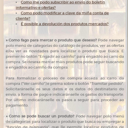
Como me podo subscribir ao envío do boletín
informativo e ofertas?
Como podo modificar a clave da miña conta de
cliente?
É posible a devolución dos produtos mercados?
»
Como fago para mercar o produto que desexo?
Pode navegar
polo menú de categorías do catálogo de produtos, ver as ofertas
e/ou ver as novidades para localizar o produto que busca. E
premer no botón "Engadir ao carriño" para engadilo ao carro da
compra. Se desexa mercar máis produtos pode seguir buscando
e engadilos ao carriño da compra.
Para formalizar o proceso de compra acceda ao carro da
compra ("Ver carriño") e prema sobre o botón "Tramitar pedido".
Solicitaránselle os seus datos e os datos do destinatario do
envío, a forma de pago e indicaránselle os gastos do transporte.
Por último indicaránselle os pasos a seguir para proceder ao
pagamento.
»
Como se pode buscar un produto?
Pode navegar polo menú
de categorías para localizar o produto que busca ou empregar a
"función de búsqueda", que lle permite localizar produtos de