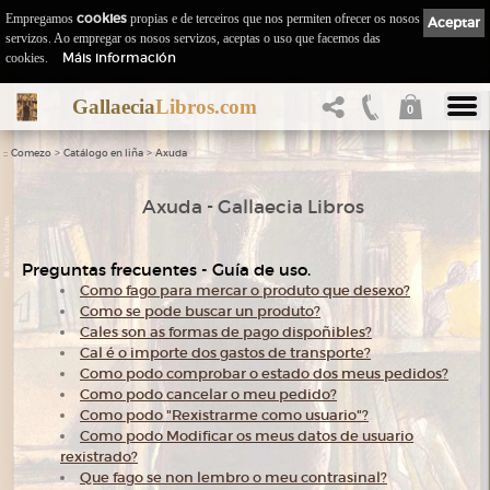
Empregamos
cookies
propias e de terceiros que nos permiten ofrecer os nosos
Aceptar
servizos. Ao empregar os nosos servizos, aceptas o uso que facemos das
Máis información
cookies.
Gallaecia
Libros.com
0
::
>
>
Comezo
Catálogo en liña
Axuda
Axuda - Gallaecia Libros
Preguntas frecuentes - Guía de uso.
Como fago para mercar o produto que desexo?
Como se pode buscar un produto?
Cales son as formas de pago dispoñibles?
Cal é o importe dos gastos de transporte?
Como podo comprobar o estado dos meus pedidos?
Como podo cancelar o meu pedido?
Como podo "Rexistrarme como usuario"?
Como podo Modificar os meus datos de usuario
rexistrado?
Que fago se non lembro o meu contrasinal?