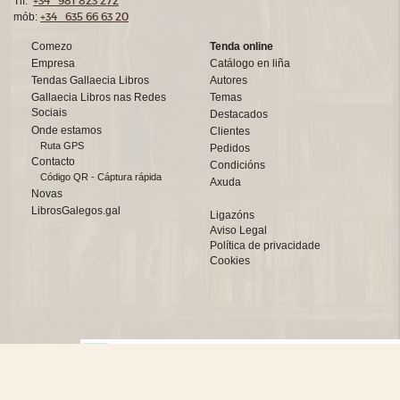
+34 981 823 272
Tlf:
+34 635 66 63 20
mób:
Comezo
Tenda online
Empresa
Catálogo en liña
Tendas Gallaecia Libros
Autores
Gallaecia Libros nas Redes
Temas
Sociais
Destacados
Onde estamos
Clientes
Ruta GPS
Pedidos
Contacto
Condicións
Código QR - Cáptura rápida
Axuda
Novas
LibrosGalegos.gal
Ligazóns
Aviso Legal
Política de privacidade
Cookies