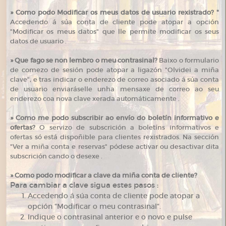
»
Como podo Modificar os meus datos de usuario rexistrado? "
Accedendo á súa conta de cliente pode atopar a opción
"Modificar os meus datos" que lle permite modificar os seus
datos de usuario .
»
Que fago se non lembro o meu contrasinal?
Baixo o formulario
de comezo de sesión pode atopar a ligazón "Olvidei a miña
clave", e tras indicar o enderezo de correo asociado á súa conta
de usuario enviaráselle unha mensaxe de correo ao seu
enderezo coa nova clave xerada automáticamente .
»
Como me podo subscribir ao envío do boletín informativo e
ofertas?
O servizo de subscrición a boletíns informativos e
ofertas só está dispoñible para clientes rexistrados. Na sección
"Ver a miña conta e reservas" pódese activar ou desactivar dita
subscrición cando o desexe .
»
Como podo modificar a clave da miña conta de cliente?
Para cambiar a clave sigua estes pasos :
Accedendo á súa conta de cliente pode atopar a
opción "Modificar o meu contrasinal".
Indique o contrasinal anterior e o novo e pulse