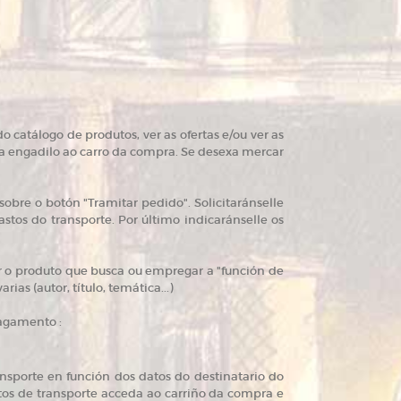
catálogo de produtos, ver as ofertas e/ou ver as
ra engadilo ao carro da compra. Se desexa mercar
obre o botón "Tramitar pedido". Solicitaránselle
astos do transporte. Por último indicaránselle os
r o produto que busca ou empregar a "función de
as (autor, título, temática...)
pagamento :
ansporte en función dos datos do destinatario do
stos de transporte acceda ao carriño da compra e