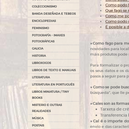
Como podo Mo
COLECCIONISMO
Que fago se
BANDA DESEÑADA E TEBEOS
Como me podo
ENCICLOPEDIAS
Como podo mo
É posible a 
FEMINISMO
FOTOGRAFÍA - IMAXES
FOTOGRÁFICAS
»
Como fago para me
novidades para local
GALICIA
máis produtos pode 
HISTORIA
LIBROXOGOS
Para formalizar o pr
LIBROS DE TEXTO E MANUAIS
os seus datos e os d
pasos a seguir para
LITERATURA
LITERATURA EN PORTUGUÉS
»
Como se pode busc
LIBROS MINIATURA / TINY
búsqueda", que lle pe
BOOKS
»
Cales son as forma
MISTERIO E OUTRAS
Tarxeta de cré
REALIDADES
Transferencia 
MÚSICA
»
Cal é o importe do
POSTAIS
envío e das caracter