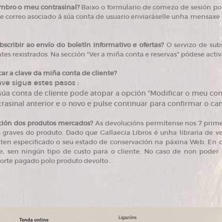
mbro o meu contrasinal?
Baixo o formulario de comezo de sesión pod
e correo asociado á súa conta de usuario enviaráselle unha mensaxe
ribir ao envío do boletín informativo e ofertas?
O servizo de subs
tes rexistrados. Na sección "Ver a miña conta e reservas" pódese activ
r a clave da miña conta de cliente?
ve sigua estes pasos :
úa conta de cliente pode atopar a opción "Modificar o meu cont
trasinal anterior e o novo e pulse continuar para confirmar o c
ción dos produtos mercados?
As devolucións permítense nos 7 prime
 graves do produto. Dado que Gallaecia Libros é unha libraria de v
ten especificado o seu estado de conservación na páxina Web. En cas
e, sen ningún tipo de custo para o cliente. No caso de non poder s
orte pagado polo produto devolto .
Ligazóns
Tenda online