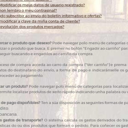
dificar os meus datos de usuario rexistrado?
 non lembro o meu contrasinal?
 subscribir ao envío do boletín informativo e ofertas?
dificar a clave da miña conta de cliente?
devolución dos produtos mercados?
rcar o produto que desexo?
Pode navegar polo menú de categorías do 
izar o produto que busca. E premer no botón "Engadir ao carriño" pa
seguir buscando e engadilos ao carriño da compra.
oceso de compra acceda ao carro da compra ("Ver carriño") e prema s
atos do destinatario do envío, a forma de pago e indicaránselle os g
 proceder ao pagamento.
ar un produto?
Pode navegar polo menú de categorías para localiza
rmite localizar produtos de xeito rápido indicando unha palabra ou vari
s de pago dispoñibles?
Ten a súa disposición as seguintes formas de 
dito.
bancaria.
s gastos de transporte?
O sistema calcula os gastos derivados do tr
ísticas do ou dos produtos que forman o pedido. Para coñecer os ga