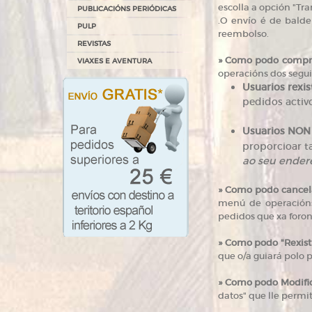
escolla a opción "Tra
PUBLICACIÓNS PERIÓDICAS
.O envío é de balde
PULP
reembolso.
REVISTAS
»
Como podo compro
VIAXES E AVENTURA
operacións dos seguin
Usuarios rexis
pedidos activ
Usuarios NON 
proporcioar t
ao seu ender
»
Como podo cancel
menú de operacións
pedidos que xa foron
»
Como podo "Rexistr
que o/a guiará polo p
»
Como podo Modifica
datos" que lle permit