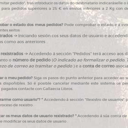
mitar pedido", tras introducir os datos do destinatario indicaráselle o
 para pedidos superiores a 25 € en envíos inferiores a 2 Kg con de
bar o estado dos meus pedidos?
Pode comprobar o estado e a evol
tes xeitos :
trados ->
Iniciando sesión cos seus datos de usuario e accedendo
os como aos anteriores .
rexistrados ->
Accedendo á sección "Pedidos" terá acceso aos da
anto o
número de pedido
(
O indicado ao formalizar o pedido.
ezo de correo ao tramitar o pedido
) e a
conta de correo
asocia
ar o meu pedido?
Siga os pasos do punto anterior para acceder ao 
 dispoñibles. Só é posible cancelar mediante este sistema os p
 pagados contacte con Gallaecia Libros.
arme como usuario"? "
Accedendo á sección "Rexistro de usuarios" 
roceso de rexistro .
r os meus datos de usuario rexistrado? "
Accedendo á súa conta de c
e modificar os seus datos de usuario .