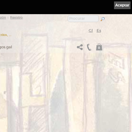
Aceptar
sión
Rexistro
|
Gl
Es
itos, ...
gos.gal
0