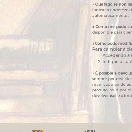
»
Que fago se non le
indicar o enderezo d
automáticamente .
»
Como me podo subsc
dispoñible para clien
»
Como podo modifica
Para cambiar a cla
Accedendo á s
Indique o con
»
É posible a devolu
sempre por defectos
man, cada un deles 
produto, se é posibl
devolveráselle o imp
Comezo