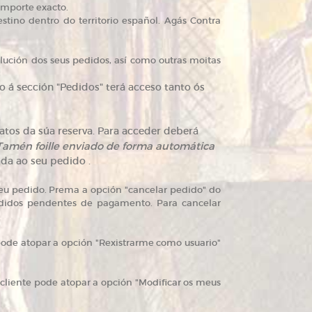
 importe exacto.
stino dentro do territorio español. Agás Contra
ución dos seus pedidos, así como outras moitas
 á sección "Pedidos" terá acceso tanto ós
tos da súa reserva. Para acceder deberá
 Tamén foille enviado de forma automática
da ao seu pedido .
seu pedido. Prema a opción "cancelar pedido" do
edidos pendentes de pagamento. Para cancelar
pode atopar a opción "Rexistrarme como usuario"
liente pode atopar a opción "Modificar os meus