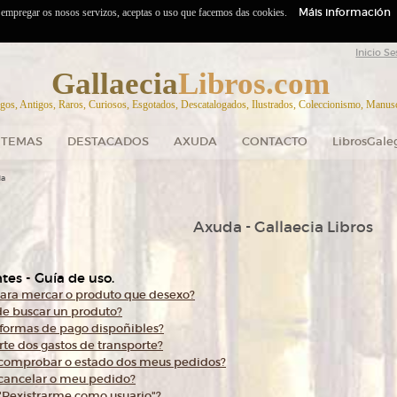
Máis información
o empregar os nosos servizos, aceptas o uso que facemos das cookies.
Inicio Se
Gallaecia
Libros.com
gos, Antigos, Raros, Curiosos, Esgotados, Descatalogados, Ilustrados, Coleccionismo, Manuscr
TEMAS
DESTACADOS
AXUDA
CONTACTO
LibrosGale
da
Axuda - Gallaecia Libros
tes - Guía de uso.
ara mercar o produto que desexo?
e buscar un produto?
 formas de pago dispoñibles?
rte dos gastos de transporte?
omprobar o estado dos meus pedidos?
ancelar o meu pedido?
Rexistrarme como usuario"?