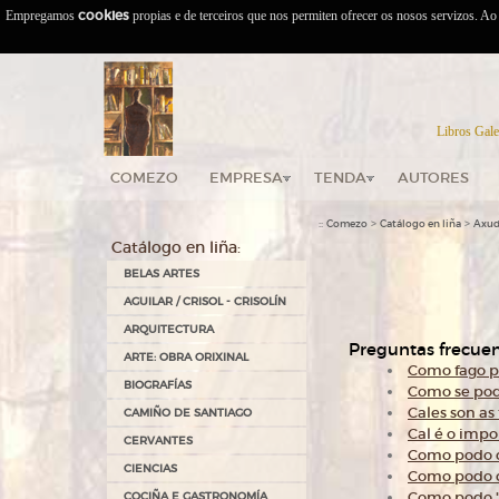
Empregamos
cookies
propias e de terceiros que nos permiten ofrecer os nosos servizos. A
Libros Gale
COMEZO
EMPRESA
TENDA
AUTORES
::
>
>
Comezo
Catálogo en liña
Axu
Catálogo en liña:
BELAS ARTES
AGUILAR / CRISOL - CRISOLÍN
ARQUITECTURA
Preguntas frecuen
ARTE: OBRA ORIXINAL
Como fago p
BIOGRAFÍAS
Como se pod
Cales son as
CAMIÑO DE SANTIAGO
Cal é o impo
CERVANTES
Como podo c
CIENCIAS
Como podo c
Como podo "
COCIÑA E GASTRONOMÍA