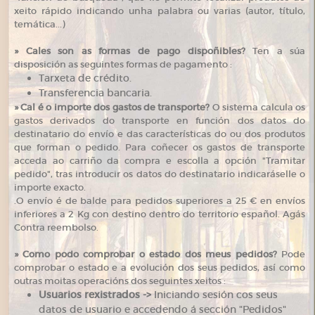
xeito rápido indicando unha palabra ou varias (autor, título,
temática...)
»
Cales son as formas de pago dispoñibles?
Ten a súa
disposición as seguintes formas de pagamento :
Tarxeta de crédito.
Transferencia bancaria.
»
Cal é o importe dos gastos de transporte?
O sistema calcula os
gastos derivados do transporte en función dos datos do
destinatario do envío e das características do ou dos produtos
que forman o pedido. Para coñecer os gastos de transporte
acceda ao carriño da compra e escolla a opción "Tramitar
pedido", tras introducir os datos do destinatario indicaráselle o
importe exacto.
.O envío é de balde para pedidos superiores a 25 € en envíos
inferiores a 2 Kg con destino dentro do territorio español. Agás
Contra reembolso.
»
Como podo comprobar o estado dos meus pedidos?
Pode
comprobar o estado e a evolución dos seus pedidos, así como
outras moitas operacións dos seguintes xeitos :
Usuarios rexistrados ->
Iniciando sesión cos seus
datos de usuario e accedendo á sección "Pedidos"