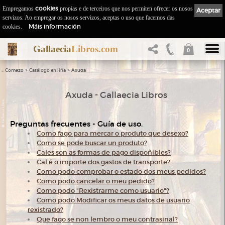
Empregamos
cookies
propias e de terceiros que nos permiten ofrecer os nosos
Aceptar
servizos. Ao empregar os nosos servizos, aceptas o uso que facemos das
Máis información
cookies.
Gallaecia
Libros.com
0
::
>
>
Comezo
Catálogo en liña
Axuda
Axuda - Gallaecia Libros
Preguntas frecuentes - Guía de uso.
Como fago para mercar o produto que desexo?
Como se pode buscar un produto?
Cales son as formas de pago dispoñibles?
Cal é o importe dos gastos de transporte?
Como podo comprobar o estado dos meus pedidos?
Como podo cancelar o meu pedido?
Como podo "Rexistrarme como usuario"?
Como podo Modificar os meus datos de usuario
rexistrado?
Que fago se non lembro o meu contrasinal?