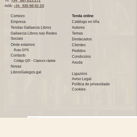
+34 981 823 272
Tlf:
+34 635 66 63 20
mób:
Comezo
Tenda online
Empresa
Catálogo en liña
Tendas Gallaecia Libros
Autores
Gallaecia Libros nas Redes
Temas
Sociais
Destacados
Onde estamos
Clientes
Ruta GPS
Pedidos
Contacto
Condicións
Código QR - Cáptura rápida
Axuda
Novas
LibrosGalegos.gal
Ligazóns
Aviso Legal
Política de privacidade
Cookies