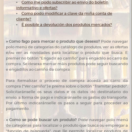
Como me podo subscribir ao envío do boletín
informativo e ofertas?
Como podo modificar a clave da miña conta de
cliente?
É posible a devolución dos produtos mercados?
»
Como fago para mercar o produto que desexo?
Pode navegar
polo menú de categorías do catálogo de produtos, ver as ofertas
e/ou ver as novidades para localizar o produto que busca. E
premer no botón "Engadir ao carriño" para engadilo ao carro da
compra. Se desexa mercar máis produtos pode seguir buscando
e engadilos ao carriño da compra.
Para formalizar o proceso de compra acceda ao carro da
compra ("Ver carriño") e prema sobre o botón "Tramitar pedido".
Solicitaránselle os seus datos e os datos do destinatario do
envío, a forma de pago e indicaránselle os gastos do transporte.
Por último indicaránselle os pasos a seguir para proceder ao
pagamento.
»
Como se pode buscar un produto?
Pode navegar polo menú
de categorías para localizar o produto que busca ou empregar a
"función de búsqueda", que lle permite localizar produtos de