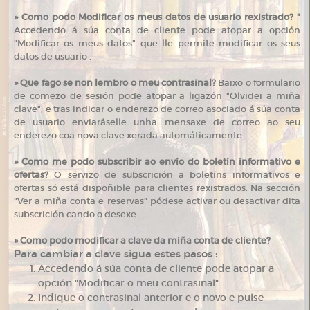
»
Como podo Modificar os meus datos de usuario rexistrado? "
Accedendo á súa conta de cliente pode atopar a opción
"Modificar os meus datos" que lle permite modificar os seus
datos de usuario .
»
Que fago se non lembro o meu contrasinal?
Baixo o formulario
de comezo de sesión pode atopar a ligazón "Olvidei a miña
clave", e tras indicar o enderezo de correo asociado á súa conta
de usuario enviaráselle unha mensaxe de correo ao seu
enderezo coa nova clave xerada automáticamente .
»
Como me podo subscribir ao envío do boletín informativo e
ofertas?
O servizo de subscrición a boletíns informativos e
ofertas só está dispoñible para clientes rexistrados. Na sección
"Ver a miña conta e reservas" pódese activar ou desactivar dita
subscrición cando o desexe .
»
Como podo modificar a clave da miña conta de cliente?
Para cambiar a clave sigua estes pasos :
Accedendo á súa conta de cliente pode atopar a
opción "Modificar o meu contrasinal".
Indique o contrasinal anterior e o novo e pulse