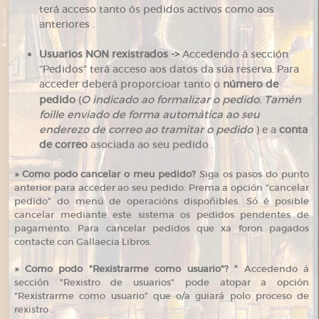
terá acceso tanto ós pedidos activos como aos
anteriores .
Usuarios NON rexistrados ->
Accedendo á sección
"Pedidos" terá acceso aos datos da súa reserva. Para
acceder deberá proporcioar tanto o
número de
pedido
(
O indicado ao formalizar o pedido. Tamén
foille enviado de forma automática ao seu
enderezo de correo ao tramitar o pedido
) e a
conta
de correo
asociada ao seu pedido .
»
Como podo cancelar o meu pedido?
Siga os pasos do punto
anterior para acceder ao seu pedido. Prema a opción "cancelar
pedido" do menú de operacións dispoñibles. Só é posible
cancelar mediante este sistema os pedidos pendentes de
pagamento. Para cancelar pedidos que xa foron pagados
contacte con Gallaecia Libros.
»
Como podo "Rexistrarme como usuario"? "
Accedendo á
sección "Rexistro de usuarios" pode atopar a opción
"Rexistrarme como usuario" que o/a guiará polo proceso de
rexistro .