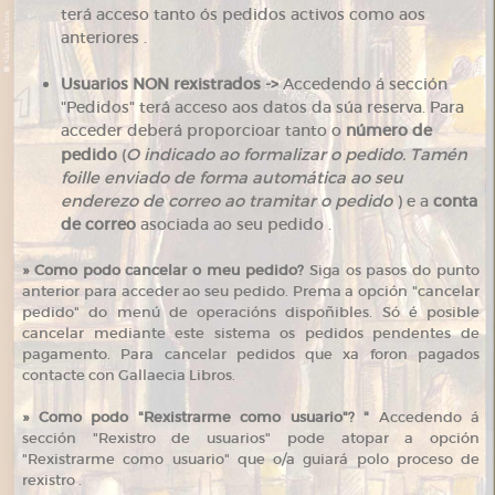
terá acceso tanto ós pedidos activos como aos
anteriores .
Usuarios NON rexistrados ->
Accedendo á sección
"Pedidos" terá acceso aos datos da súa reserva. Para
acceder deberá proporcioar tanto o
número de
pedido
(
O indicado ao formalizar o pedido. Tamén
foille enviado de forma automática ao seu
enderezo de correo ao tramitar o pedido
) e a
conta
de correo
asociada ao seu pedido .
»
Como podo cancelar o meu pedido?
Siga os pasos do punto
anterior para acceder ao seu pedido. Prema a opción "cancelar
pedido" do menú de operacións dispoñibles. Só é posible
cancelar mediante este sistema os pedidos pendentes de
pagamento. Para cancelar pedidos que xa foron pagados
contacte con Gallaecia Libros.
»
Como podo "Rexistrarme como usuario"? "
Accedendo á
sección "Rexistro de usuarios" pode atopar a opción
"Rexistrarme como usuario" que o/a guiará polo proceso de
rexistro .