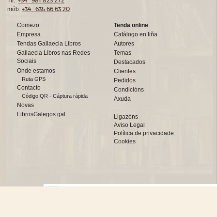
+34 981 823 272
Tlf:
+34 635 66 63 20
mób:
Comezo
Tenda online
Empresa
Catálogo en liña
Tendas Gallaecia Libros
Autores
Gallaecia Libros nas Redes
Temas
Sociais
Destacados
Onde estamos
Clientes
Ruta GPS
Pedidos
Contacto
Condicións
Código QR - Cáptura rápida
Axuda
Novas
LibrosGalegos.gal
Ligazóns
Aviso Legal
Política de privacidade
Cookies