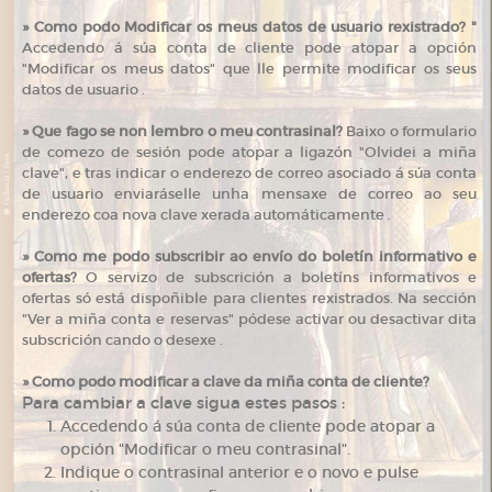
»
Como podo Modificar os meus datos de usuario rexistrado? "
Accedendo á súa conta de cliente pode atopar a opción
"Modificar os meus datos" que lle permite modificar os seus
datos de usuario .
»
Que fago se non lembro o meu contrasinal?
Baixo o formulario
de comezo de sesión pode atopar a ligazón "Olvidei a miña
clave", e tras indicar o enderezo de correo asociado á súa conta
de usuario enviaráselle unha mensaxe de correo ao seu
enderezo coa nova clave xerada automáticamente .
»
Como me podo subscribir ao envío do boletín informativo e
ofertas?
O servizo de subscrición a boletíns informativos e
ofertas só está dispoñible para clientes rexistrados. Na sección
"Ver a miña conta e reservas" pódese activar ou desactivar dita
subscrición cando o desexe .
»
Como podo modificar a clave da miña conta de cliente?
Para cambiar a clave sigua estes pasos :
Accedendo á súa conta de cliente pode atopar a
opción "Modificar o meu contrasinal".
Indique o contrasinal anterior e o novo e pulse