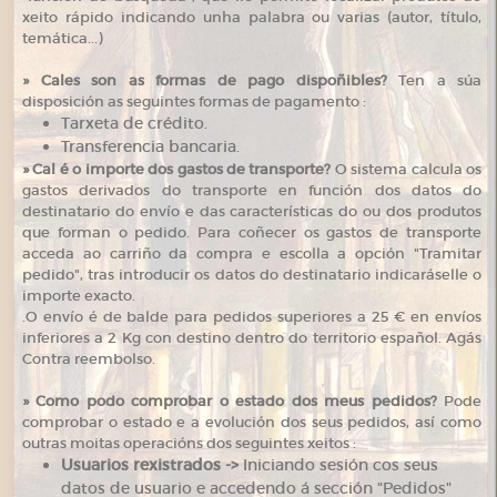
xeito rápido indicando unha palabra ou varias (autor, título,
temática...)
»
Cales son as formas de pago dispoñibles?
Ten a súa
disposición as seguintes formas de pagamento :
Tarxeta de crédito.
Transferencia bancaria.
»
Cal é o importe dos gastos de transporte?
O sistema calcula os
gastos derivados do transporte en función dos datos do
destinatario do envío e das características do ou dos produtos
que forman o pedido. Para coñecer os gastos de transporte
acceda ao carriño da compra e escolla a opción "Tramitar
pedido", tras introducir os datos do destinatario indicaráselle o
importe exacto.
.O envío é de balde para pedidos superiores a 25 € en envíos
inferiores a 2 Kg con destino dentro do territorio español. Agás
Contra reembolso.
»
Como podo comprobar o estado dos meus pedidos?
Pode
comprobar o estado e a evolución dos seus pedidos, así como
outras moitas operacións dos seguintes xeitos :
Usuarios rexistrados ->
Iniciando sesión cos seus
datos de usuario e accedendo á sección "Pedidos"