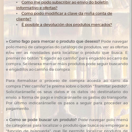
Como me podo subscribir ao envío do boletín
informativo e ofertas?
Como podo modificar a clave da miña conta de
cliente?
É posible a devolución dos produtos mercados?
»
Como fago para mercar o produto que desexo?
Pode navegar
polo menú de categorías do catálogo de produtos, ver as ofertas
e/ou ver as novidades para localizar o produto que busca. E
premer no botón "Engadir ao carriño" para engadilo ao carro da
compra. Se desexa mercar máis produtos pode seguir buscando
e engadilos ao carriño da compra.
Para formalizar o proceso de compra acceda ao carro da
compra ("Ver carriño") e prema sobre o botón "Tramitar pedido".
Solicitaránselle os seus datos e os datos do destinatario do
envío, a forma de pago e indicaránselle os gastos do transporte.
Por último indicaránselle os pasos a seguir para proceder ao
pagamento.
»
Como se pode buscar un produto?
Pode navegar polo menú
de categorías para localizar o produto que busca ou empregar a
"función de búsqueda", que lle permite localizar produtos de