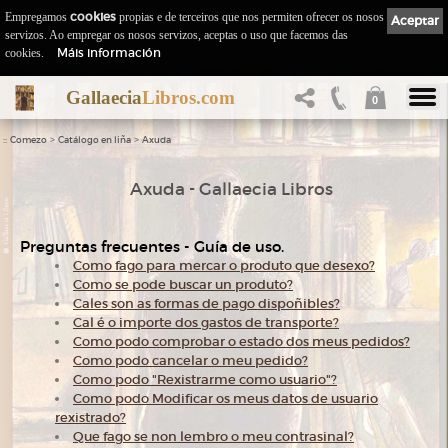
Empregamos
cookies
propias e de terceiros que nos permiten ofrecer os nosos
Aceptar
servizos. Ao empregar os nosos servizos, aceptas o uso que facemos das
Máis información
cookies.
Gallaecia
Libros.com
0
::
>
>
Comezo
Catálogo en liña
Axuda
Axuda - Gallaecia Libros
Preguntas frecuentes - Guía de uso.
Como fago para mercar o produto que desexo?
Como se pode buscar un produto?
Cales son as formas de pago dispoñibles?
Cal é o importe dos gastos de transporte?
Como podo comprobar o estado dos meus pedidos?
Como podo cancelar o meu pedido?
Como podo "Rexistrarme como usuario"?
Como podo Modificar os meus datos de usuario
rexistrado?
Que fago se non lembro o meu contrasinal?