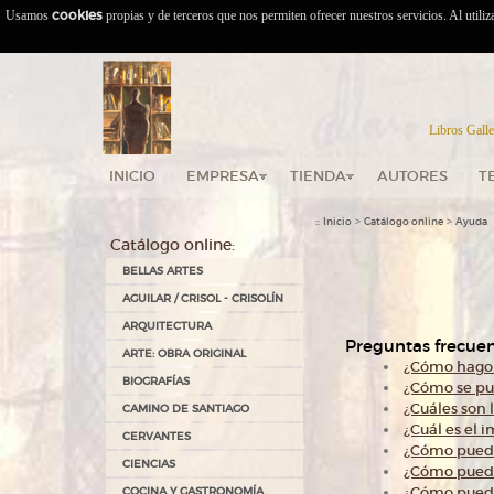
Usamos
cookies
propias y de terceros que nos permiten ofrecer nuestros servicios. Al utili
Libros Galle
INICIO
EMPRESA
TIENDA
AUTORES
T
::
>
>
Inicio
Catálogo online
Ayuda
Catálogo online:
BELLAS ARTES
AGUILAR / CRISOL - CRISOLÍN
ARQUITECTURA
Preguntas frecuen
ARTE: OBRA ORIGINAL
¿Cómo hago 
BIOGRAFÍAS
¿Cómo se pue
¿Cuáles son 
CAMINO DE SANTIAGO
¿Cuál es el 
CERVANTES
¿Cómo puedo
CIENCIAS
¿Cómo puedo
¿Cómo puedo
COCINA Y GASTRONOMÍA