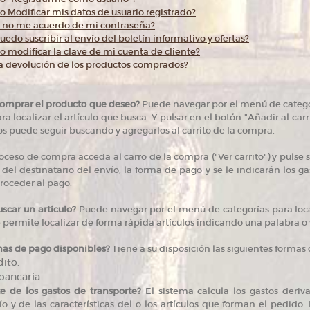
Modificar mis datos de usuario registrado?
i no me acuerdo de mi contraseña?
do suscribir al envío del boletín informativo y ofertas?
modificar la clave de mi cuenta de cliente?
la devolución de los productos comprados?
omprar el producto que deseo?
Puede navegar por el menú de categorí
a localizar el artículo que busca. Y pulsar en el botón "Añadir al car
s puede seguir buscando y agregarlos al carrito de la compra.
oceso de compra acceda al carro de la compra ("Ver carrito") y pulse s
 del destinatario del envío, la forma de pago y se le indicarán los ga
proceder al pago.
car un artículo?
Puede navegar por el menú de categorías para local
permite localizar de forma rápida artículos indicando una palabra o var
mas de pago disponibles?
Tiene a su disposición las siguientes formas 
dito.
bancaria.
e de los gastos de transporte?
El sistema calcula los gastos deriv
ío y de las características del o los artículos que forman el pedido