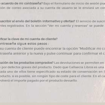
 acuerdo de mi contraseña?
Bajo el formulario de inicio de sesión p
cción de correo asociada a su cuenta de usuario se le enviará un c
ribir al envío del boletín informativo y ofertas?
El servicio de susc
ntes registrados. En la sección "Ver mi cuenta y reservas" se puede 
car la clave de mi cuenta de cliente?
ntraseña sigua estos pasos :
su cuenta de cliente puede encontrar la opción "Modificar mi c
traseña anterior y la nueva y pulse continuar para confirmar el 
olución de los productos comprados?
Las devoluciones se permiten en l
por defectos graves del producto. Dado que Gallaecia Libros es una l
da uno de ellos tiene especificado su estado de conservación en l
roducto, si es posible, sin ningún tipo de coste para el cliente. En el c
evolverá el importe pagado por el producto devuelto .