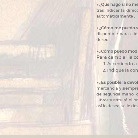
»
¿Qué hago si no me
tras indicar la dire
automáticamente .
»
¿Cómo me puedo susc
disponible para clie
desee .
»
¿Cómo puedo modifi
Para cambiar la co
Accediendo a 
Indique la con
»
¿Es posible la dev
mercancía y siempre 
de segunda mano, ca
Libros sustituirá el p
así lo desea, se le d