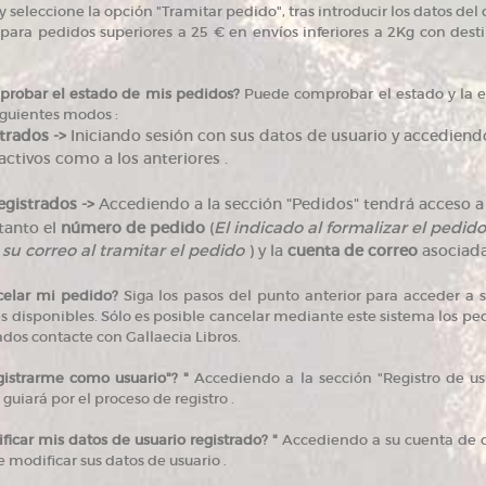
y seleccione la opción "Tramitar pedido", tras introducir los datos del 
o para pedidos superiores a 25 € en envíos inferiores a 2Kg con dest
obar el estado de mis pedidos?
Puede comprobar el estado y la e
iguientes modos :
trados ->
Iniciando sesión con sus datos de usuario y accediendo
activos como a los anteriores .
egistrados ->
Accediendo a la sección "Pedidos" tendrá acceso a
tanto el
número de pedido
(
El indicado al formalizar el pedi
su correo al tramitar el pedido
) y la
cuenta de correo
asociada
elar mi pedido?
Siga los pasos del punto anterior para acceder a 
 disponibles. Sólo es posible cancelar mediante este sistema los pe
dos contacte con Gallaecia Libros.
strarme como usuario"? "
Accediendo a la sección "Registro de us
guiará por el proceso de registro .
car mis datos de usuario registrado? "
Accediendo a su cuenta de c
 modificar sus datos de usuario .