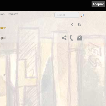
Aceptar
sión
Registro
|
Gl
Es
itos, ...
.gal
0