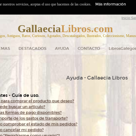
Más información
zar nuestros servicios, aceptas el uso que hacemos de las cookies.
Inicio Se
Gallaecia
Libros.com
gos, Antiguos, Raros, Curiosos, Agotados, Descatalogados, Ilustrados, Coleccionismo, Manuscr
EMAS
DESTACADOS
AYUDA
CONTACTO
LibrosGalegos
Ayuda - Gallaecia Libros
tes - Guía de uso.
para comprar el producto que deseo?
de buscar un artículo?
las formas de pago disponibles?
importe de los gastos de transporte?
 comprobar el estado de mis pedidos?
 cancelar mi pedido?
 "Registrarme como usuario"?