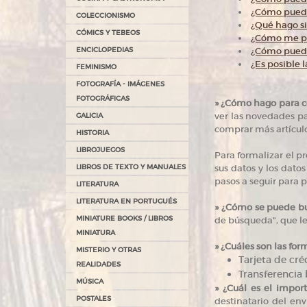
¿Cómo puedo 
COLECCIONISMO
¿Qué hago s
CÓMICS Y TEBEOS
¿Cómo me pue
ENCICLOPEDIAS
¿Cómo puedo 
¿Es posible 
FEMINISMO
FOTOGRAFÍA - IMÁGENES
FOTOGRÁFICAS
»
¿Cómo hago para c
ver las novedades par
GALICIA
comprar más artículo
HISTORIA
LIBROJUEGOS
Para formalizar el pr
LIBROS DE TEXTO Y MANUALES
sus datos y los datos
pasos a seguir para 
LITERATURA
LITERATURA EN PORTUGUÉS
»
¿Cómo se puede bus
MINIATURE BOOKS / LIBROS
de búsqueda", que le 
MINIATURA
»
¿Cuáles son las for
MISTERIO Y OTRAS
Tarjeta de cré
REALIDADES
Transferencia 
MÚSICA
»
¿Cuál es el import
POSTALES
destinatario del env