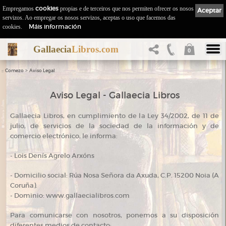
Empregamos
cookies
propias e de terceiros que nos permiten ofrecer os nosos
Aceptar
servizos. Ao empregar os nosos servizos, aceptas o uso que facemos das
Máis información
cookies.
Gallaecia
Libros.com
0
::
>
Comezo
Aviso Legal
Aviso Legal - Gallaecia Libros
Gallaecia Libros, en cumplimiento de la Ley 34/2002, de 11 de
julio, de servicios de la sociedad de la información y de
comercio electrónico, le informa:
- Lois Denís Agrelo Arxóns
- Domicilio social: Rúa Nosa Señora da Axuda, C.P. 15200 Noia (A
Coruña).
- Dominio: www.gallaecialibros.com
Para comunicarse con nosotros, ponemos a su disposición
diferentes medios de contacto: