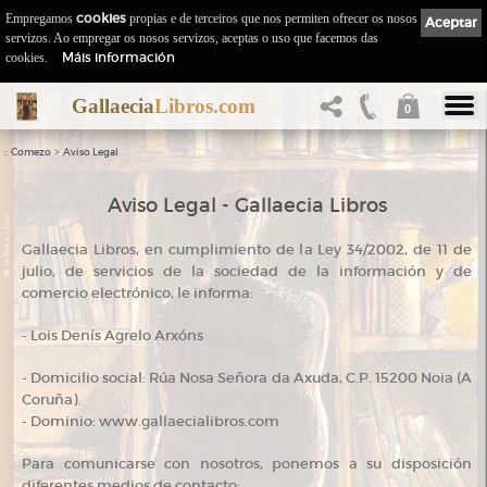
Empregamos
cookies
propias e de terceiros que nos permiten ofrecer os nosos
Aceptar
servizos. Ao empregar os nosos servizos, aceptas o uso que facemos das
Máis información
cookies.
Gallaecia
Libros.com
0
::
>
Comezo
Aviso Legal
Aviso Legal - Gallaecia Libros
Gallaecia Libros, en cumplimiento de la Ley 34/2002, de 11 de
julio, de servicios de la sociedad de la información y de
comercio electrónico, le informa:
- Lois Denís Agrelo Arxóns
- Domicilio social: Rúa Nosa Señora da Axuda, C.P. 15200 Noia (A
Coruña).
- Dominio: www.gallaecialibros.com
Para comunicarse con nosotros, ponemos a su disposición
diferentes medios de contacto: