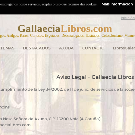
Máis información
o empregar os nosos servizos, aceptas o uso que facemos das cookies.
Inicio Se
Gallaecia
Libros.com
gos, Antigos, Raros, Curiosos, Esgotados, Descatalogados, Ilustrados, Coleccionismo, Manuscr
TEMAS
DESTACADOS
AXUDA
CONTACTO
LibrosGale
Aviso Legal - Gallaecia Libros
cumplimiento de la Ley 34/2002, de 11 de julio, de servicios de la soc
rxóns
Rúa Nosa Señora da Axuda, C.P. 15200 Noia (A Coruña).
aecialibros.com