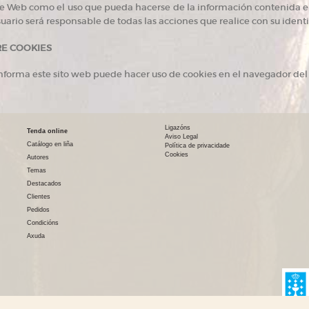
te Web como el uso que pueda hacerse de la información contenida e
usuario será responsable de todas las acciones que realice con su identi
E COOKIES
 informa este sito web puede hacer uso de cookies en el navegador del 
Ligazóns
Tenda online
Aviso Legal
Catálogo en liña
Política de privacidade
Cookies
Autores
Temas
Destacados
Clientes
Pedidos
Condicións
Axuda