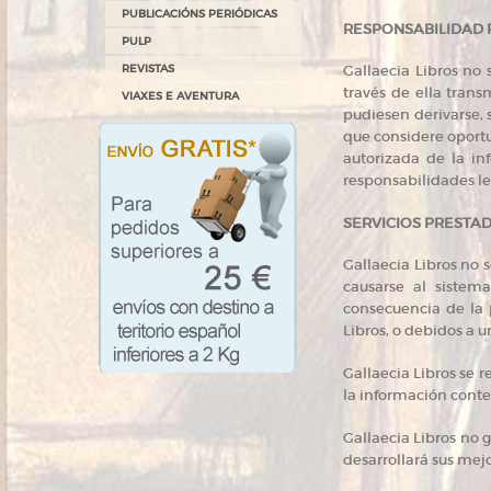
PUBLICACIÓNS PERIÓDICAS
RESPONSABILIDAD 
PULP
REVISTAS
Gallaecia Libros no 
través de ella trans
VIAXES E AVENTURA
pudiesen derivarse, s
que considere oportu
autorizada de la in
responsabilidades l
SERVICIOS PRESTAD
Gallaecia Libros no 
causarse al sistem
consecuencia de la p
Libros, o debidos a 
Gallaecia Libros se 
la información conte
Gallaecia Libros no 
desarrollará sus mejo