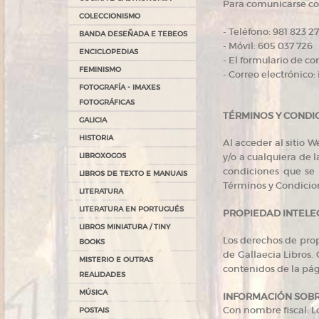
Para comunicarse con
COLECCIONISMO
- Teléfono: 981 823 2
BANDA DESEÑADA E TEBEOS
- Móvil: 605 037 726
ENCICLOPEDIAS
- El formulario de co
FEMINISMO
- Correo electrónico
FOTOGRAFÍA - IMAXES
FOTOGRÁFICAS
TÉRMINOS Y CONDI
GALICIA
HISTORIA
Al acceder al sitio 
LIBROXOGOS
y/o a cualquiera de 
condiciones que se 
LIBROS DE TEXTO E MANUAIS
Términos y Condicion
LITERATURA
LITERATURA EN PORTUGUÉS
PROPIEDAD INTELE
LIBROS MINIATURA / TINY
Los derechos de prop
BOOKS
de Gallaecia Libros.
MISTERIO E OUTRAS
contenidos de la pá
REALIDADES
MÚSICA
INFORMACIÓN SOBR
Con nombre fiscal: 
POSTAIS