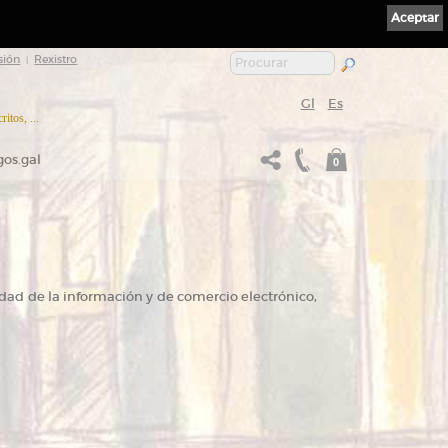
Aceptar
sión
Rexistro
|
Gl
Es
itos, ...
gos.gal
0
iedad de la información y de comercio electrónico,