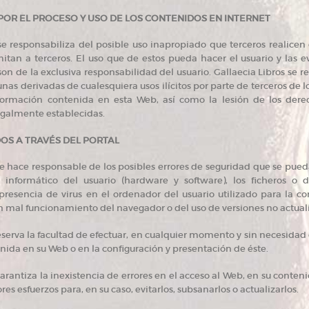
POR EL PROCESO Y USO DE LOS CONTENIDOS EN INTERNET
se responsabiliza del posible uso inapropiado que terceros realice
mitan a terceros. El uso que de estos pueda hacer el usuario y las 
on de la exclusiva responsabilidad del usuario. Gallaecia Libros se re
nas derivadas de cualesquiera usos ilícitos por parte de terceros de l
formación contenida en esta Web, así como la lesión de los derec
egalmente establecidas.
OS A TRAVÉS DEL PORTAL
se hace responsable de los posibles errores de seguridad que se pue
a informático del usuario (hardware y software), los ficheros
resencia de virus en el ordenador del usuario utilizado para la co
un mal funcionamiento del navegador o del uso de versiones no actua
reserva la facultad de efectuar, en cualquier momento y sin necesidad 
nida en su Web o en la configuración y presentación de éste.
garantiza la inexistencia de errores en el acceso al Web, en su conten
res esfuerzos para, en su caso, evitarlos, subsanarlos o actualizarlos.