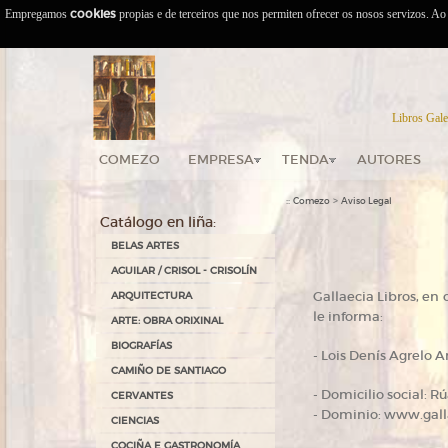
Empregamos
cookies
propias e de terceiros que nos permiten ofrecer os nosos servizos. A
Libros Gale
COMEZO
EMPRESA
TENDA
AUTORES
::
>
Comezo
Aviso Legal
Catálogo en liña:
BELAS ARTES
AGUILAR / CRISOL - CRISOLÍN
Gallaecia Libros, en 
ARQUITECTURA
le informa:
ARTE: OBRA ORIXINAL
BIOGRAFÍAS
- Lois Denís Agrelo A
CAMIÑO DE SANTIAGO
- Domicilio social: 
CERVANTES
- Dominio: www.gall
CIENCIAS
COCIÑA E GASTRONOMÍA