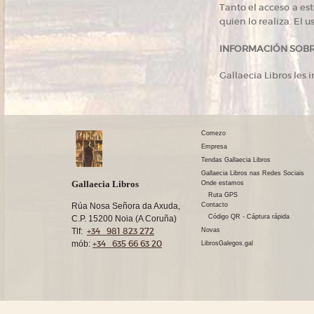
Tanto el acceso a es
quien lo realiza. El 
INFORMACIÓN SOBR
Gallaecia Libros les
Comezo
Empresa
Tendas Gallaecia Libros
Gallaecia Libros nas Redes Sociais
Gallaecia Libros
Onde estamos
Ruta GPS
Rúa Nosa Señora da Axuda,
Contacto
Código QR - Cáptura rápida
C.P. 15200 Noia (A Coruña)
+34 981 823 272
Tlf:
Novas
+34 635 66 63 20
mób:
LibrosGalegos.gal