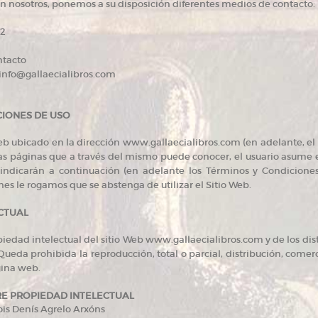
 nosotros, ponemos a su disposición diferentes medios de contacto:
72
ntacto
: info@gallaecialibros.com
CIONES DE USO
Web ubicado en la dirección www.gallaecialibros.com (en adelante, el 
las páginas que a través del mismo puede conocer, el usuario asume 
indicarán a continuación (en adelante los Términos y Condicione
es le rogamos que se abstenga de utilizar el Sitio Web.
CTUAL
iedad intelectual del sitio Web www.gallaecialibros.com y de los dis
 Queda prohibida la reproducción, total o parcial, distribución, comer
gina web.
E PROPIEDAD INTELECTUAL
Lois Denís Agrelo Arxóns