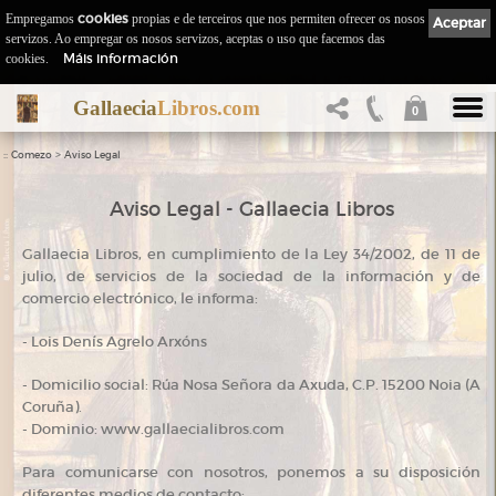
Empregamos
cookies
propias e de terceiros que nos permiten ofrecer os nosos
Aceptar
servizos. Ao empregar os nosos servizos, aceptas o uso que facemos das
Máis información
cookies.
Gallaecia
Libros.com
0
::
>
Comezo
Aviso Legal
Aviso Legal - Gallaecia Libros
Gallaecia Libros, en cumplimiento de la Ley 34/2002, de 11 de
julio, de servicios de la sociedad de la información y de
comercio electrónico, le informa:
- Lois Denís Agrelo Arxóns
- Domicilio social: Rúa Nosa Señora da Axuda, C.P. 15200 Noia (A
Coruña).
- Dominio: www.gallaecialibros.com
Para comunicarse con nosotros, ponemos a su disposición
diferentes medios de contacto: