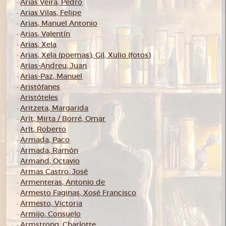
Arias Veira, Pedro
-
Arias Vilas, Felipe
-
Arias, Manuel Antonio
-
Arias, Valentín
-
Arias, Xela
-
Arias, Xela (poemas); Gil, Xulio (fotos)
-
Arias-Andreu, Juan
-
Arias-Paz, Manuel
-
Aristófanes
-
Aristóteles
-
Aritzeta, Margarida
-
Arlt, Mirta / Borré, Omar
-
Arlt, Roberto
-
Armada, Paco
-
Armada, Ramón
-
Armand, Octavio
-
Armas Castro, José
-
Armenteras, Antonio de
-
Armesto Faginas, Xosé Francisco
-
Armesto, Victoria
-
Armijo, Consuelo
-
Armstrong, Charlotte
-