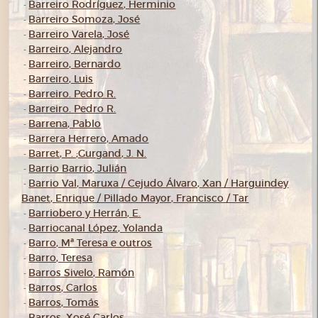
Barreiro Rodríguez, Herminio
-
Barreiro Somoza, José
-
Barreiro Varela, José
-
Barreiro, Alejandro
-
Barreiro, Bernardo
-
Barreiro, Luis
-
Barreiro. Pedro R.
-
Barreiro. Pedro R.
-
Barrena, Pablo
-
Barrera Herrero, Amado
-
Barret, P. ;Gurgand, J. N.
-
Barrio Barrio, Julián
-
Barrio Val, Maruxa / Cejudo Álvaro, Xan / Harguindey
-
Banet, Enrique / Pillado Mayor, Francisco / Tar
Barriobero y Herrán, E.
-
Barriocanal López, Yolanda
-
Barro, Mª Teresa e outros
-
Barro, Teresa
-
Barros Sivelo, Ramón
-
Barros, Carlos
-
Barros, Tomás
-
Barros, Xosé Carlos