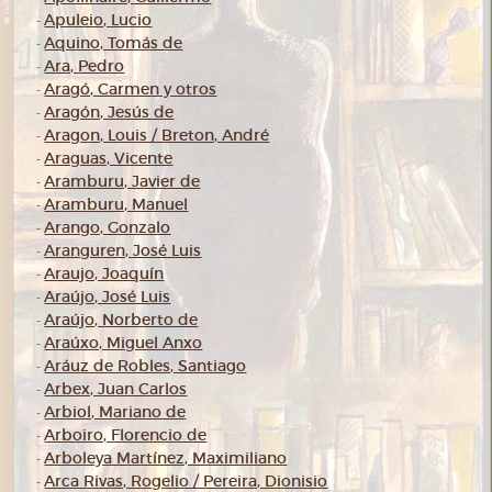
Apuleio, Lucio
-
Aquino, Tomás de
-
Ara, Pedro
-
Aragó, Carmen y otros
-
Aragón, Jesús de
-
Aragon, Louis / Breton, André
-
Araguas, Vicente
-
Aramburu, Javier de
-
Aramburu, Manuel
-
Arango, Gonzalo
-
Aranguren, José Luis
-
Araujo, Joaquín
-
Araújo, José Luis
-
Araújo, Norberto de
-
Araúxo, Miguel Anxo
-
Aráuz de Robles, Santiago
-
Arbex, Juan Carlos
-
Arbiol, Mariano de
-
Arboiro, Florencio de
-
Arboleya Martínez, Maximiliano
-
Arca Rivas, Rogelio / Pereira, Dionisio
-