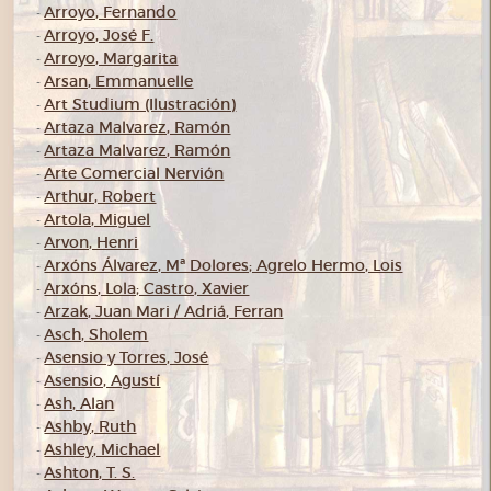
Arroyo, Fernando
-
Arroyo, José F.
-
Arroyo, Margarita
-
Arsan, Emmanuelle
-
Art Studium (Ilustración)
-
Artaza Malvarez, Ramón
-
Artaza Malvarez, Ramón
-
Arte Comercial Nervión
-
Arthur, Robert
-
Artola, Miguel
-
Arvon, Henri
-
Arxóns Álvarez, Mª Dolores; Agrelo Hermo, Lois
-
Arxóns, Lola; Castro, Xavier
-
Arzak, Juan Mari / Adriá, Ferran
-
Asch, Sholem
-
Asensio y Torres, José
-
Asensio, Agustí
-
Ash, Alan
-
Ashby, Ruth
-
Ashley, Michael
-
Ashton, T. S.
-