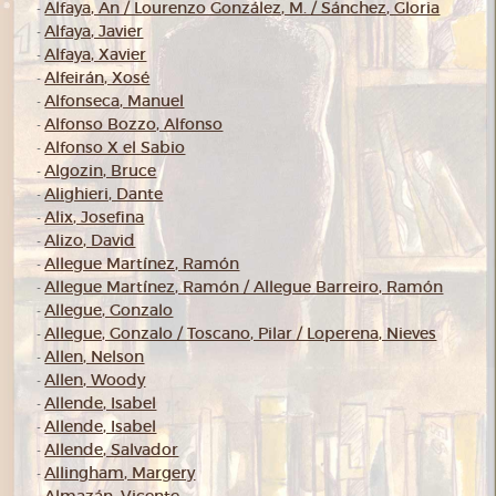
Alfaya, An / Lourenzo González, M. / Sánchez, Gloria
-
Alfaya, Javier
-
Alfaya, Xavier
-
Alfeirán, Xosé
-
Alfonseca, Manuel
-
Alfonso Bozzo, Alfonso
-
Alfonso X el Sabio
-
Algozin, Bruce
-
Alighieri, Dante
-
Alix, Josefina
-
Alizo, David
-
Allegue Martínez, Ramón
-
Allegue Martínez, Ramón / Allegue Barreiro, Ramón
-
Allegue, Gonzalo
-
Allegue, Gonzalo / Toscano, Pilar / Loperena, Nieves
-
Allen, Nelson
-
Allen, Woody
-
Allende, Isabel
-
Allende, Isabel
-
Allende, Salvador
-
Allingham, Margery
-