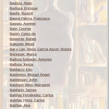
Badiou, Alain
-
Badosa, Enrique
-
Baehr, Rudolf
-
Baena Palma, Francisco
-
Baggio, Agnese
-
Bain, George
-
Baión, Celso de
-
Baixeras, Rafael
-
Bakunin, Mijail
-
Bal y Gay, Jesús; García Ascot, Rosita
-
Balaguer, Marta
-
Balboa Salgado, Antonio
-
Balboa, Xesús
-
Baldacci, Elio
-
Baldellou, Miguel Ángel
-
Baldessari, John
-
Baldwin Weis, Margaret
-
Baldwin, James
-
Baliñas Fernández, Carlos
-
Baliñas Pérez, Carlos
-
Baliñas, Ana
-