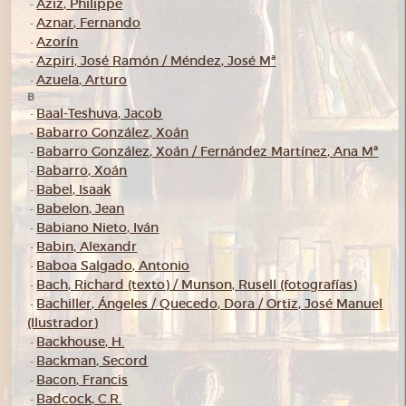
Aziz, Philippe
-
Aznar, Fernando
-
Azorín
-
Azpiri, José Ramón / Méndez, José Mª
-
Azuela, Arturo
-
B
Baal-Teshuva, Jacob
-
Babarro González, Xoán
-
Babarro González, Xoán / Fernández Martínez, Ana Mª
-
Babarro, Xoán
-
Babel, Isaak
-
Babelon, Jean
-
Babiano Nieto, Iván
-
Babin, Alexandr
-
Baboa Salgado, Antonio
-
Bach, Richard (texto) / Munson, Rusell (fotografías)
-
Bachiller, Ángeles / Quecedo, Dora / Ortiz, José Manuel
-
(Ilustrador)
Backhouse, H.
-
Backman, Secord
-
Bacon, Francis
-
Badcock, C.R.
-