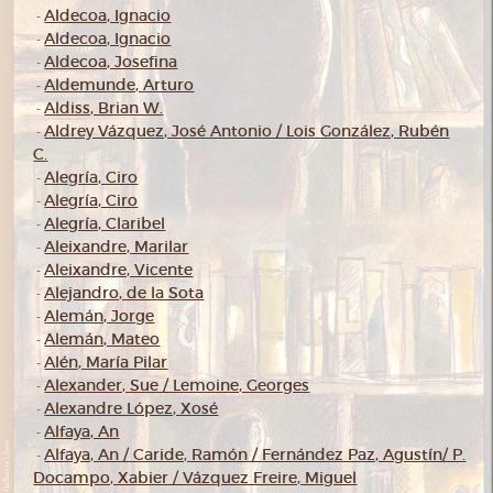
Aldecoa, Ignacio
-
Aldecoa, Ignacio
-
Aldecoa, Josefina
-
Aldemunde, Arturo
-
Aldiss, Brian W.
-
Aldrey Vázquez, José Antonio / Lois González, Rubén
-
C.
Alegría, Ciro
-
Alegría, Ciro
-
Alegría, Claribel
-
Aleixandre, Marilar
-
Aleixandre, Vicente
-
Alejandro, de la Sota
-
Alemán, Jorge
-
Alemán, Mateo
-
Alén, María Pilar
-
Alexander, Sue / Lemoine, Georges
-
Alexandre López, Xosé
-
Alfaya, An
-
Alfaya, An / Caride, Ramón / Fernández Paz, Agustín/ P.
-
Docampo, Xabier / Vázquez Freire, Miguel