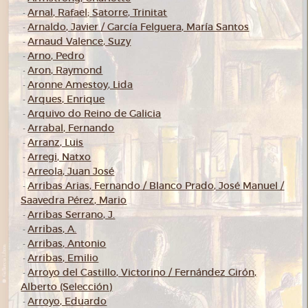
Arnal, Rafael; Satorre, Trinitat
-
Arnaldo, Javier / García Felguera, María Santos
-
Arnaud Valence, Suzy
-
Arno, Pedro
-
Aron, Raymond
-
Aronne Amestoy, Lida
-
Arques, Enrique
-
Arquivo do Reino de Galicia
-
Arrabal, Fernando
-
Arranz, Luis
-
Arregi, Natxo
-
Arreola, Juan José
-
Arribas Arias, Fernando / Blanco Prado, José Manuel /
-
Saavedra Pérez, Mario
Arribas Serrano, J.
-
Arribas, A.
-
Arribas, Antonio
-
Arribas, Emilio
-
Arroyo del Castillo, Victorino / Fernández Girón,
-
Alberto (Selección)
Arroyo, Eduardo
-