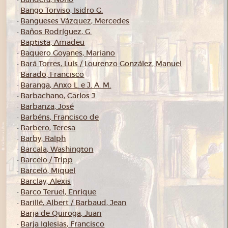
-
Bango Torviso, Isidro G.
-
Bangueses Vázquez, Mercedes
-
Baños Rodríguez, G.
-
Baptista, Amadeu
-
Baquero Goyanes, Mariano
-
Bará Torres, Luís / Lourenzo González, Manuel
-
Barado, Francisco
-
Baranga, Anxo L. e J. A. M.
-
Barbachano, Carlos J.
-
Barbanza, José
-
Barbéns, Francisco de
-
Barbero, Teresa
-
Barby, Ralph
-
Barcala, Washington
-
Barcelo / Tripp
-
Barceló, Miquel
-
Barclay, Alexis
-
Barco Teruel, Enrique
-
Barillé, Albert / Barbaud, Jean
-
Barja de Quiroga, Juan
-
Barja Iglesias, Francisco
-