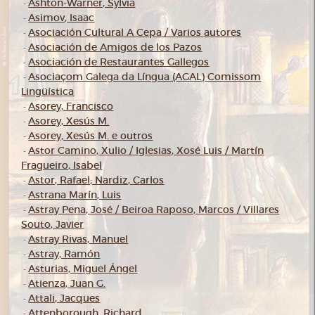
Ashton-Warner, Sylvia
-
Asimov, Isaac
-
Asociación Cultural A Cepa / Varios autores
-
Asociación de Amigos de los Pazos
-
Asociación de Restaurantes Gallegos
-
Asociaçom Galega da Língua (AGAL) Comissom
-
Lingüística
Asorey, Francisco
-
Asorey, Xesús M.
-
Asorey, Xesús M. e outros
-
Astor Camino, Xulio / Iglesias, Xosé Luis / Martín
-
Fragueiro, Isabel
Astor, Rafael; Nardiz, Carlos
-
Astrana Marín, Luis
-
Astray Pena, José / Beiroa Raposo, Marcos / Villares
-
Souto, Javier
Astray Rivas, Manuel
-
Astray, Ramón
-
Asturias, Miguel Ángel
-
Atienza, Juan G.
-
Attali, Jacques
-
Attenborough, Richard
-