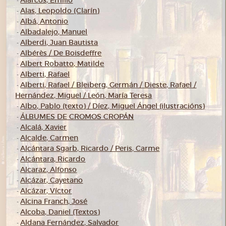
Alarcos, Emilio
-
Alas, Leopoldo (Clarín)
-
Albá, Antonio
-
Albadalejo, Manuel
-
Alberdi, Juan Bautista
-
Albérès / De Boisdeffre
-
Albert Robatto, Matilde
-
Alberti, Rafael
-
Alberti, Rafael / Bleiberg, Germán / Dieste, Rafael /
-
Hernández, Miguel / León, María Teresa
Albo, Pablo (texto) / Díez, Miguel Ángel (ilustracións)
-
ÁLBUMES DE CROMOS CROPÁN
-
Alcalá, Xavier
-
Alcalde, Carmen
-
Alcántara Sgarb, Ricardo / Peris, Carme
-
Alcántara, Ricardo
-
Alcaraz, Alfonso
-
Alcázar, Cayetano
-
Alcázar, Víctor
-
Alcina Franch, José
-
Alcoba, Daniel (Textos)
-
Aldana Fernández, Salvador
-