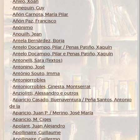
Anleo, Xoán
-
Annequin, Guy
-
Añón Carnota, María Pilar
-
Añón Paz, Francisco
-
Anónimo
-
Anouilh, Jean
-
Antela Bernárdez, Borja
-
Antelo Docampo, Pilar / Penas Patiño, Xaquín
-
Antelo Docampo, Pilar e Penas Patiño, Xaquín
-
Antonelli, Sara (Textos)
-
Antonino, José
-
António Souto, Imma
-
Antoniorrobles
-
Antoniorrobles; Ginesta, Montserrat
-
Anziolitti, Alessandro e outros
-
Aparicio Casado, Buenaventura / Peña Santos, Antonio
-
de la
Aparicio, Juan P. / Merino, José María
-
Aparicio, M. Ciges
-
Apolant, Juan Alejandro
-
Apollinaire, Guillaume
-
Apollinaire, Guillermo
-