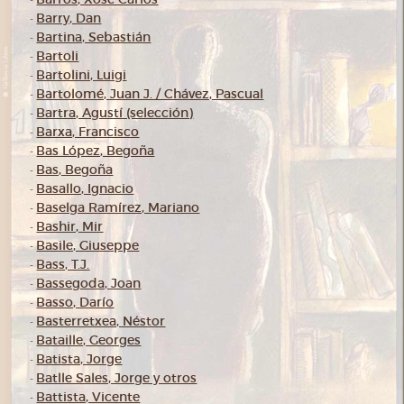
-
Barry, Dan
-
Bartina, Sebastián
-
Bartoli
-
Bartolini, Luigi
-
Bartolomé, Juan J. / Chávez, Pascual
-
Bartra, Agustí (selección)
-
Barxa, Francisco
-
Bas López, Begoña
-
Bas, Begoña
-
Basallo, Ignacio
-
Baselga Ramírez, Mariano
-
Bashir, Mir
-
Basile, Giuseppe
-
Bass, T.J.
-
Bassegoda, Joan
-
Basso, Darío
-
Basterretxea, Néstor
-
Bataille, Georges
-
Batista, Jorge
-
Batlle Sales, Jorge y otros
-
Battista, Vicente
-