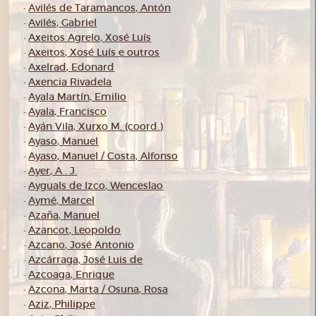
Avilés de Taramancos, Antón
-
Avilés, Gabriel
-
Axeitos Agrelo, Xosé Luís
-
Axeitos, Xosé Luís e outros
-
Axelrad, Edonard
-
Axencia Rivadela
-
Ayala Martín, Emilio
-
Ayala, Francisco
-
Ayán Vila, Xurxo M. (coord.)
-
Ayaso, Manuel
-
Ayaso, Manuel / Costa, Alfonso
-
Ayer, A . J.
-
Ayguals de Izco, Wenceslao
-
Aymé, Marcel
-
Azaña, Manuel
-
Azancot, Leopoldo
-
Azcano, José Antonio
-
Azcárraga, José Luis de
-
Azcoaga, Enrique
-
Azcona, Marta / Osuna, Rosa
-
Aziz, Philippe
-