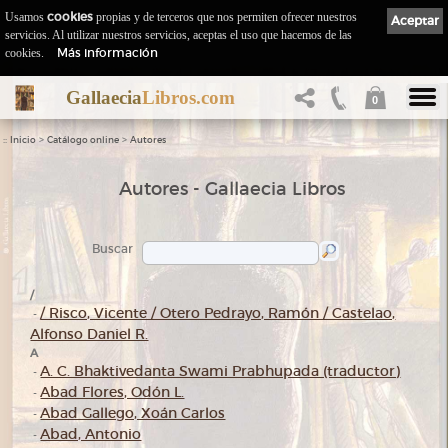
Usamos
cookies
propias y de terceros que nos permiten ofrecer nuestros
Aceptar
servicios. Al utilizar nuestros servicios, aceptas el uso que hacemos de las
Más información
cookies.
Gallaecia
Libros.com
0
::
>
>
Inicio
Catálogo online
Autores
Autores - Gallaecia Libros
Buscar
/
/ Risco, Vicente / Otero Pedrayo, Ramón / Castelao,
-
Alfonso Daniel R.
A
A. C. Bhaktivedanta Swami Prabhupada (traductor)
-
Abad Flores, Odón L.
-
Abad Gallego, Xoán Carlos
-
Abad, Antonio
-