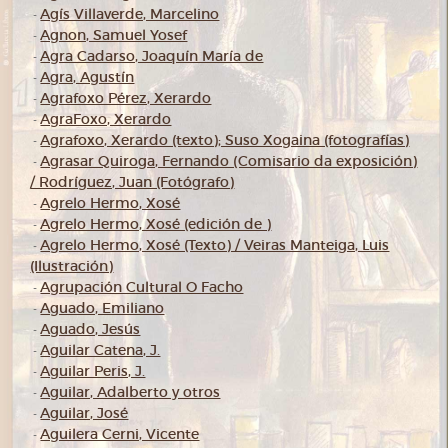
Agís Villaverde, Marcelino
-
Agnon, Samuel Yosef
-
Agra Cadarso, Joaquín María de
-
Agra, Agustín
-
Agrafoxo Pérez, Xerardo
-
AgraFoxo, Xerardo
-
Agrafoxo, Xerardo (texto); Suso Xogaina (fotografías)
-
Agrasar Quiroga, Fernando (Comisario da exposición)
-
/ Rodríguez, Juan (Fotógrafo)
Agrelo Hermo, Xosé
-
Agrelo Hermo, Xosé (edición de )
-
Agrelo Hermo, Xosé (Texto) / Veiras Manteiga, Luis
-
(Ilustración)
Agrupación Cultural O Facho
-
Aguado, Emiliano
-
Aguado, Jesús
-
Aguilar Catena, J.
-
Aguilar Peris, J.
-
Aguilar, Adalberto y otros
-
Aguilar, José
-
Aguilera Cerni, Vicente
-