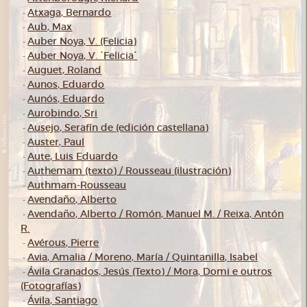
Atxaga, Bernardo
-
Aub, Max
-
Auber Noya, V. (Felicia)
-
Auber Noya, V. `Felicia´
-
Auguet, Roland
-
Aunos, Eduardo
-
Aunós, Eduardo
-
Aurobindo, Sri
-
Ausejo, Serafín de (edición castellana)
-
Auster, Paul
-
Aute, Luis Eduardo
-
Authemam (texto) / Rousseau (ilustración)
-
Authmam-Rousseau
-
Avendaño, Alberto
-
Avendaño, Alberto / Romón, Manuel M. / Reixa, Antón
-
R.
Avérous, Pierre
-
Avia, Amalia / Moreno, María / Quintanilla, Isabel
-
Ávila Granados, Jesús (Texto) / Mora, Domi e outros
-
(Fotografías)
Ávila, Santiago
-