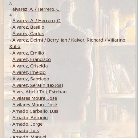
A
álvarez, A. / Herrero, C.
-
A
Álvarez, A. / Herrero, C.
-
Álvarez, Basilio
-
Álvarez, Carlos
-
Álvarez, Delmi / Berry, Ian / Kalvar, Richard / Villarino,
-
Xulio
Álvarez, Emilio
-
Álvarez, Francisco
-
Álvarez, Griselda
-
Álvarez, Imeldo
-
Álvarez, Santiago
-
Álvarez, Serafín (textos)
-
Alves, Abel / Tolj, Esteban
-
Alvilares Moure, José
-
Alvilares Moure, José
-
Amado Carballo, Luis
-
Amado, Antonio
-
Amado, Jorge
-
Amado, Luis
-
Amado, Manuel
-