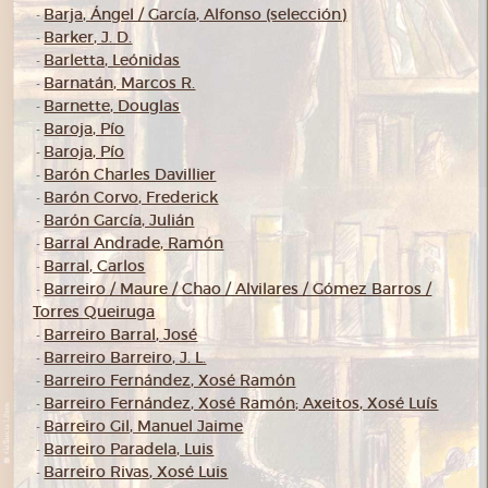
Barja, Ángel / García, Alfonso (selección)
-
Barker, J. D.
-
Barletta, Leónidas
-
Barnatán, Marcos R.
-
Barnette, Douglas
-
Baroja, Pío
-
Baroja, Pío
-
Barón Charles Davillier
-
Barón Corvo, Frederick
-
Barón García, Julián
-
Barral Andrade, Ramón
-
Barral, Carlos
-
Barreiro / Maure / Chao / Alvilares / Gómez Barros /
-
Torres Queiruga
Barreiro Barral, José
-
Barreiro Barreiro, J. L.
-
Barreiro Fernández, Xosé Ramón
-
Barreiro Fernández, Xosé Ramón; Axeitos, Xosé Luís
-
Barreiro Gil, Manuel Jaime
-
Barreiro Paradela, Luis
-
Barreiro Rivas, Xosé Luis
-