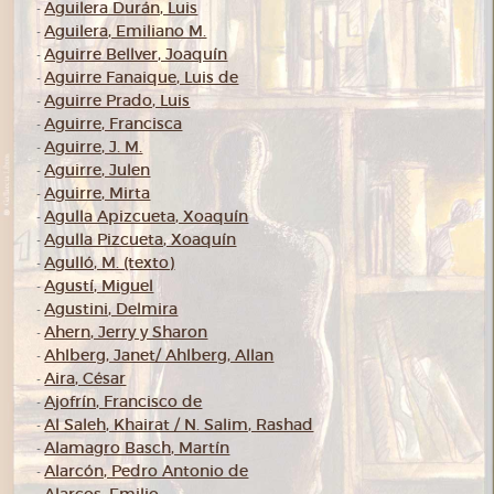
Aguilera Durán, Luis
-
Aguilera, Emiliano M.
-
Aguirre Bellver, Joaquín
-
Aguirre Fanaique, Luis de
-
Aguirre Prado, Luis
-
Aguirre, Francisca
-
Aguirre, J. M.
-
Aguirre, Julen
-
Aguirre, Mirta
-
Agulla Apizcueta, Xoaquín
-
Agulla Pizcueta, Xoaquín
-
Agulló, M. (texto)
-
Agustí, Miguel
-
Agustini, Delmira
-
Ahern, Jerry y Sharon
-
Ahlberg, Janet/ Ahlberg, Allan
-
Aira, César
-
Ajofrín, Francisco de
-
Al Saleh, Khairat / N. Salim, Rashad
-
Alamagro Basch, Martín
-
Alarcón, Pedro Antonio de
-