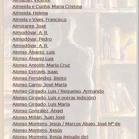
Almazán, Vicente
-
Almeida e Cunha, Maria Cristina
-
Almeida, Helena
-
Almela y Vives, Francisco
-
Almirante, José
-
Almodóvar, A. R.
-
Almodóvar, Pedro
-
Almodóvar. A. R.
-
Alonso Álvarez, Luis
-
Alonso Álvarez,Luis
-
Alonso Antolín, María Cruz
-
Alonso Estravís, Isaac
-
Alonso Fernández, Bieito
-
Alonso Gamo, José María
-
Alonso Girgado, Luís / Requeixo, Armando
-
Alonso Girgado, Luís e outras (edición)
-
Alonso Girgado, Luís María
-
Alonso González, Ángel
-
Alonso Millán, Juan José
-
Alonso Montero, Jesús / Marcos Abajo, José Mª de
-
Alonso Montero, Xesús
-
Alonso Montero, Xesús (estudo de)
-