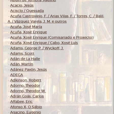
Abuín de Tembra, Avelino
-
Acacio, Jesús
-
Acisclo / Quessada
-
Acuña Castroviejo, F. / Arias Vilas, F. / Torres, C. / Balil,
-
A. / Vázquez Varela, J. M. e outros
Acuña, José María
-
Acuña, Xosé Enrique
-
Acuña, Xosé Enrique (Comisariado e Proxecto)
-
Acuña, Xosé Enrique / Cabo, Xosé Luís
-
Adams, George P. / Wyckoff, J.
-
Adams, Scott
-
Adán de La Halle
-
Adán, Martín
-
Adánez Pavón, Jesús
-
ADEGA
-
Adkinson, Robert
-
Adorno, Theodor
-
Adorno, Theodor W.
-
Adrán Goás, Carlos
-
Affabee, Eric
-
Afonso X, O Sábio
-
Agacino, Eugenio
-