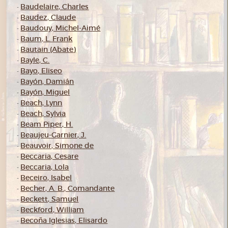
Baudelaire, Charles
-
Baudez, Claude
-
Baudouy, Michel-Aimé
-
Baum, L. Frank
-
Bautain (Abate)
-
Bayle, C.
-
Bayo, Eliseo
-
Bayón, Damián
-
Bayón, Miguel
-
Beach, Lynn
-
Beach, Sylvia
-
Beam Piper, H.
-
Beaujeu-Garnier, J.
-
Beauvoir, Simone de
-
Beccaria, Cesare
-
Beccaria, Lola
-
Beceiro, Isabel
-
Becher, A. B., Comandante
-
Beckett, Samuel
-
Beckford, William
-
Becoña Iglesias, Elisardo
-