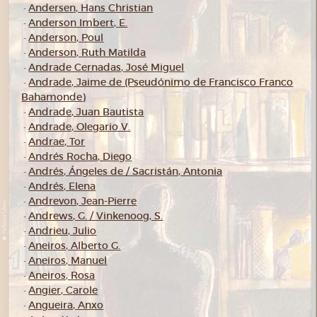
Andersen, Hans Christian
-
Anderson Imbert, E.
-
Anderson, Poul
-
Anderson, Ruth Matilda
-
Andrade Cernadas, José Miguel
-
Andrade, Jaime de (Pseudónimo de Francisco Franco
-
Bahamonde)
Andrade, Juan Bautista
-
Andrade, Olegario V.
-
Andrae, Tor
-
Andrés Rocha, Diego
-
Andrés, Ángeles de / Sacristán, Antonia
-
Andrés, Elena
-
Andrevon, Jean-Pierre
-
Andrews, G. / Vinkenoog, S.
-
Andrieu, Julio
-
Aneiros, Alberto G.
-
Aneiros, Manuel
-
Aneiros, Rosa
-
Angier, Carole
-
Angueira, Anxo
-