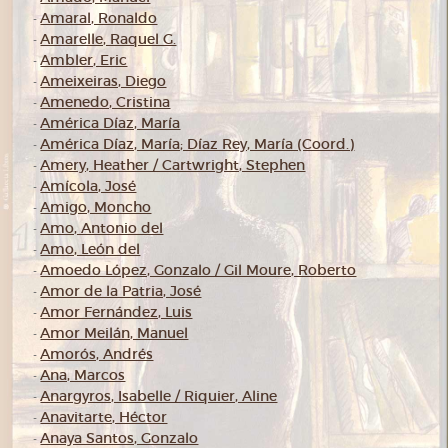
Amaral, Ronaldo
-
Amarelle, Raquel G.
-
Ambler, Eric
-
Ameixeiras, Diego
-
Amenedo, Cristina
-
América Díaz, María
-
América Díaz, María; Díaz Rey, María (Coord.)
-
Amery, Heather / Cartwright, Stephen
-
Amícola, José
-
Amigo, Moncho
-
Amo, Antonio del
-
Amo, León del
-
Amoedo López, Gonzalo / Gil Moure, Roberto
-
Amor de la Patria, José
-
Amor Fernández, Luis
-
Amor Meilán, Manuel
-
Amorós, Andrés
-
Ana, Marcos
-
Anargyros, Isabelle / Riquier, Aline
-
Anavitarte, Héctor
-
Anaya Santos, Gonzalo
-