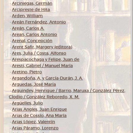
Arciniegas, Germán
-
Arcipreste de Hita
-
Arden, William
-
Areán Fernández, Antonio
-
Areán, Carlos A.
-
Arean, Carlos Antonio
-
Arenal, Concepción
-
Arent Safir, Margery (editora)
-
Ares, Julia / Costa, Alfonso
-
Arespacochaga y Felipe, Juan de
-
Aresti, Gabriel / Manuel María
-
Aretino, Pietro
-
Argandoña, A. y García-Durán, J. A.
-
Arguedas, José María
-
Arguindey, Henrique / Barrio, Maruxa / González Pérez,
-
Clodio / González Reboredo, X. M.
Argüelles, Julio
-
Arias Angles, Juan Enrique
-
Arias de Cossío, Ana María
-
Arias López, Valentín
-
Arias Páramo, Lorenzo
-