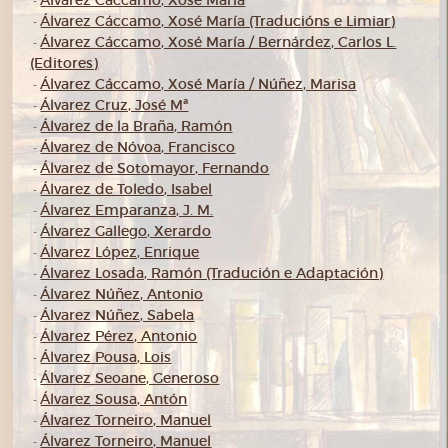
Álvarez Cáccamo, Xosé María
-
Álvarez Cáccamo, Xosé María (Traducións e Limiar)
-
Álvarez Cáccamo, Xosé María / Bernárdez, Carlos L.
-
(Editores)
Álvarez Cáccamo, Xosé María / Núñez, Marisa
-
Álvarez Cruz, José Mª
-
Álvarez de la Braña, Ramón
-
Álvarez de Nóvoa, Francisco
-
Álvarez de Sotomayor, Fernando
-
Álvarez de Toledo, Isabel
-
Álvarez Emparanza, J. M.
-
Álvarez Gallego, Xerardo
-
Álvarez López, Enrique
-
Álvarez Losada, Ramón (Tradución e Adaptación)
-
Álvarez Núñez, Antonio
-
Álvarez Núñez, Sabela
-
Álvarez Pérez, Antonio
-
Álvarez Pousa, Lois
-
Álvarez Seoane, Generoso
-
Álvarez Sousa, Antón
-
Álvarez Torneiro, Manuel
-
Álvarez Torneiro, Manuel
-