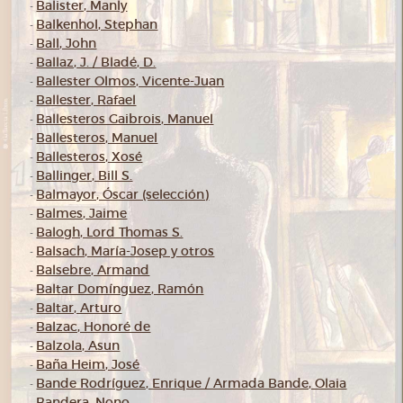
Balister, Manly
-
Balkenhol, Stephan
-
Ball, John
-
Ballaz, J. / Bladé, D.
-
Ballester Olmos, Vicente-Juan
-
Ballester, Rafael
-
Ballesteros Gaibrois, Manuel
-
Ballesteros, Manuel
-
Ballesteros, Xosé
-
Ballinger, Bill S.
-
Balmayor, Óscar (selección)
-
Balmes, Jaime
-
Balogh, Lord Thomas S.
-
Balsach, María-Josep y otros
-
Balsebre, Armand
-
Baltar Domínguez, Ramón
-
Baltar, Arturo
-
Balzac, Honoré de
-
Balzola, Asun
-
Baña Heim, José
-
Bande Rodríguez, Enrique / Armada Bande, Olaia
-
Bandera, Nono