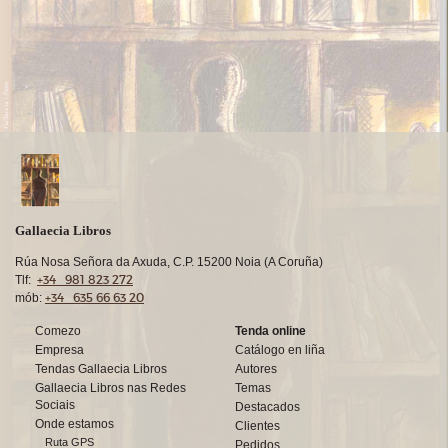
Gallaecia Libros
Rúa Nosa Señora da Axuda, C.P. 15200 Noia (A Coruña)
+34 981 823 272
Tlf:
+34 635 66 63 20
mób:
Comezo
Tenda online
Empresa
Catálogo en liña
Tendas Gallaecia Libros
Autores
Gallaecia Libros nas Redes
Temas
Sociais
Destacados
Onde estamos
Clientes
Ruta GPS
Pedidos