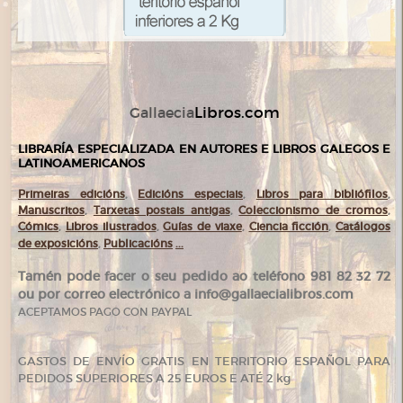
Libros.com
Gallaecia
LIBRARÍA ESPECIALIZADA EN AUTORES E LIBROS GALEGOS E
LATINOAMERICANOS
Primeiras edicións
,
Edicións especiais
,
Libros para bibliófilos
,
Manuscritos
,
Tarxetas postais antigas
,
Coleccionismo de cromos
,
Cómics
,
Libros ilustrados
,
Guías de viaxe
,
Ciencia ficción
,
Catálogos
de exposicións
,
Publicacións
...
Tamén pode facer o seu pedido ao teléfono 981 82 32 72
ou por correo electrónico a info@gallaecialibros.com
ACEPTAMOS PAGO CON PAYPAL
GASTOS DE ENVÍO GRATIS EN TERRITORIO ESPAÑOL PARA
PEDIDOS SUPERIORES A 25 EUROS E ATÉ 2 kg